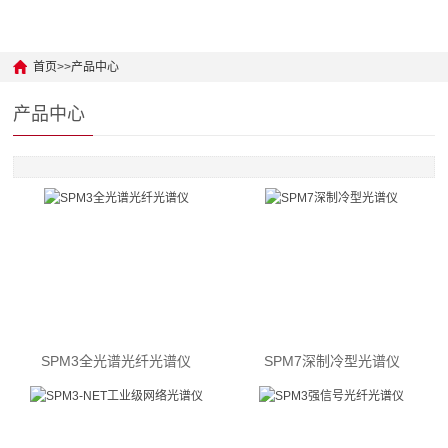
Python 二次开发样例
光源 / 激光器
原料药入库检测
Android二次开发样例
分光测色仪器
原料药反应过程监控
首页
>>
产品中心
公安与毒品检测
产品中心
地物光谱
紫外分光光度计
珠宝鉴别检测
皮肤质量检测
农作物检测
生物癌细胞检测
SPM3全光谱光纤光谱仪
SPM7深制冷型光谱仪
新材料检测
食品违法添加检测