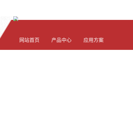
网站首页
产品中心
应用方案
光纤光谱仪模块
PC 光谱仪软件
透反射应用
显微成像光学系统
二次开发包下载
荧光测量
新闻资讯
软件下载
关于我们
WIN32-C语言二次开发样例
拉曼光谱仪
LED测量
WIN32-C#语言二次开发
透射反射率检测仪器
超微量紫外分光光度计
树莓派Linux二次开发样例
紫外吸收浓度检测仪
拉曼原理
[中文]
[ENG]
QT 二次开发样例
测量附件
激光器稳定性检测
Java 二次开发样例
工业在线检测设备
环保水质烟气检测