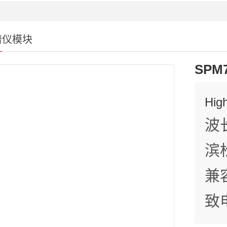
光源 / 激光器
原料药入库检测
分光测色仪器
原料药反应过程监控
谱仪模块
公安与毒品检测
SP
地物光谱
紫外分光光度计
High
珠宝鉴别检测
波长
皮肤质量检测
滨
农作物检测
兼
生物癌细胞检测
新材料检测
致
食品违法添加检测