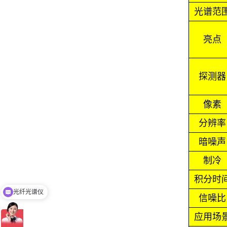
光谱范
亮点
探测器
像素
分辨率
暗噪声
制冷
积分时
光纤光谱仪
信噪比
应用场