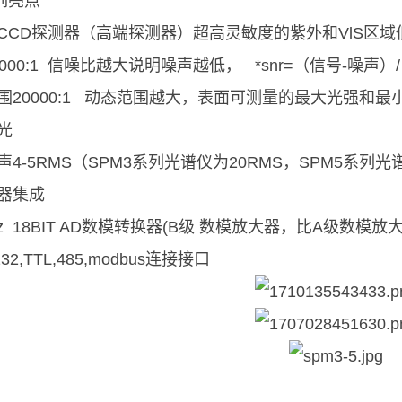
列亮点
却CCD探测器（高端探测器）超高灵敏度的紫外和VlS区
000:1 信噪比越大说明噪声越低， *snr=（信号-噪声）
围20000:1 动态范围越大，表面可测量的最大光强
光
4-5RMS（SPM3系列光谱仪为20RMS，SPM5系列光
器集成
z 18BIT AD数模转换器(B级 数模放大器，比A级数模放
232,TTL,485,modbus连接接口