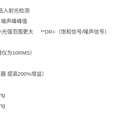
域低入射光检测
/ 噪声峰峰值
和最小光强范围更大
**DR=（饱和信号/噪声信号）
谱仪为10RMS）
大器 提高200%增益）