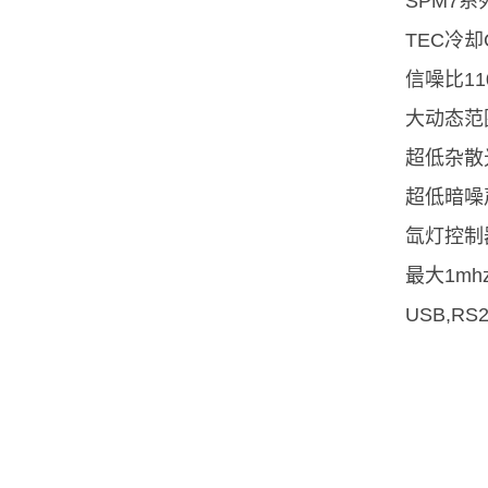
SPM7系
TEC冷
信噪比11
大动态范
超低杂散
超低暗噪声
氙灯控制
最大1mh
USB,RS