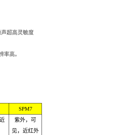
暗噪声超高灵敏度
辨率高。
SPM7
近
紫外，可
见，近红外