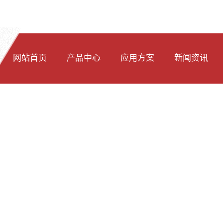
网站首页
产品中心
应用方案
新闻资讯
光纤光谱仪模块
透反射应用
显微成像光学系统
荧光测量
拉曼光谱仪
LED测量
透射反射率检测仪器
超微量紫外分光光度计
紫外吸收浓度检测仪
拉曼原理
测量附件
激光器稳定性检测
工业在线检测设备
环保水质烟气检测