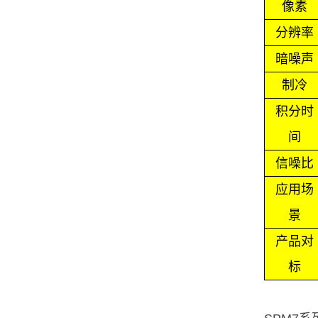
像素
分辨率
暗噪声
制冷
积分时
间
信噪比
应用场
景
产品对
标